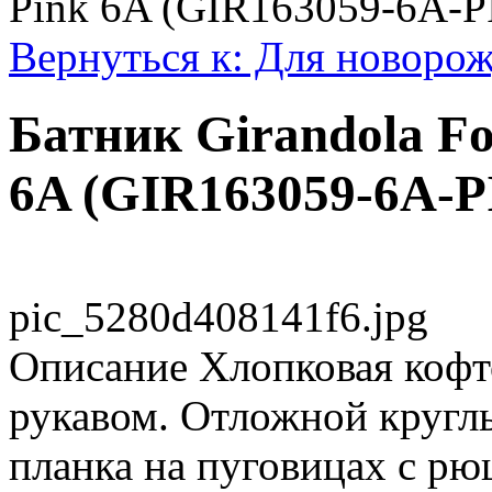
Pink 6A (GIR163059-6A-P
Вернуться к: Для новоро
Батник Girandola Fo
6A (GIR163059-6A-P
pic_5280d408141f6.jpg
Описание
Хлопковая кофт
рукавом. Отложной кругл
планка на пуговицах с р