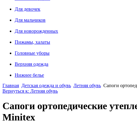
Для девочек
Для мальчиков
Для новорожденных
Пижамы, халаты
Головные уборы
Верхняя одежда
Нижнее белье
Главная
Детская одежда и обувь
Летняя обувь
Сапоги ортопед
Вернуться к: Летняя обувь
Сапоги ортопедические утепл
Minitex