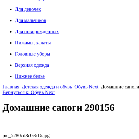
Для девочек
Для мальчиков
Для новорожденных
Пижамы, халаты
Головные уборы
Верхняя одежда
Нижнее белье
Главная
Детская одежда и обувь
Обувь Next
Домашние сапоги
Вернуться к: Обувь Next
Домашние сапоги 290156
pic_5280cd8c0e616.jpg