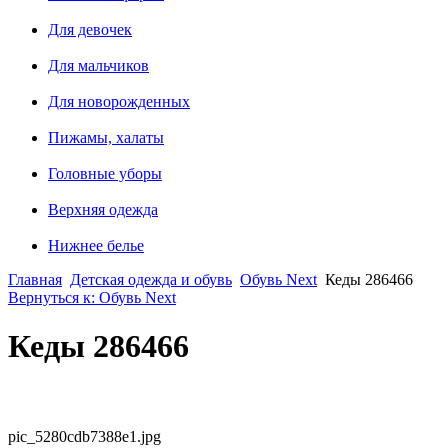
Для девочек
Для мальчиков
Для новорожденных
Пижамы, халаты
Головные уборы
Верхняя одежда
Нижнее белье
Главная
Детская одежда и обувь
Обувь Next
Кеды 286466
Вернуться к: Обувь Next
Кеды 286466
pic_5280cdb7388e1.jpg